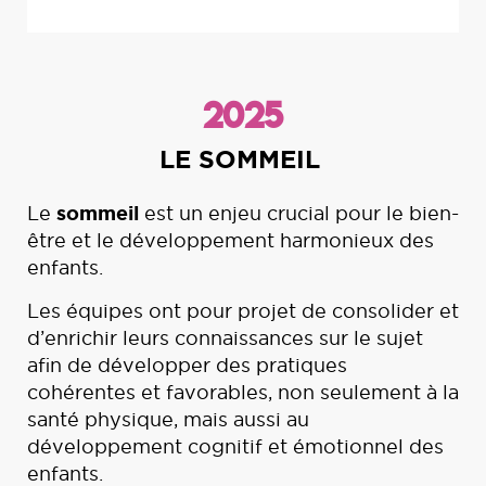
2025
»
LE SOMMEIL
sommeil
 «
Le
est un enjeu crucial pour le bien-
Re
être et le développement harmonieux des
nou
,
enfants.
pé
me
Les équipes ont pour projet de consolider et
le
d’enrichir leurs connaissances sur le sujet
la
afin de développer des pratiques
cohérentes et favorables, non seulement à la
santé physique, mais aussi au
développement cognitif et émotionnel des
es
enfants.