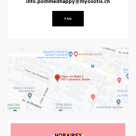
info.pommedhappy@myosotis.ch
FAQ
HORAIRES